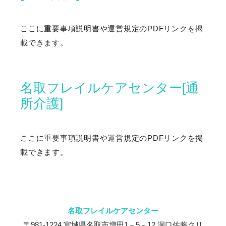
ご利用までの流れ
ここに重要事項説明書や運営規定のPDFリンクを掲
載できます。
情報公開
採用情報
名取フレイルケアセンター[通
所介護]
正社員 介護員
ここに重要事項説明書や運営規定のPDFリンクを掲
リハビリ風景
載できます。
法人概要
名取フレイルケアセンター
交通アクセス
〒981-1224 宮城県名取市増田1－5－12 洞口佐藤クリ