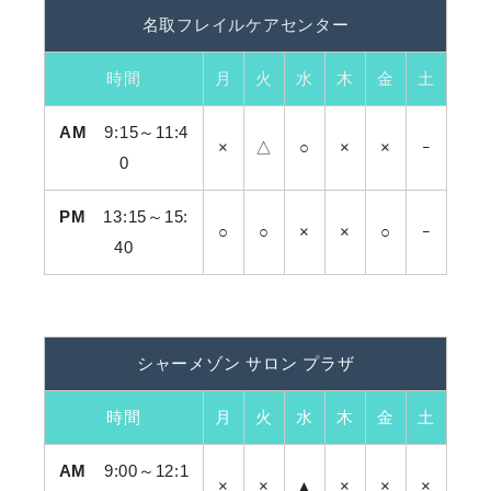
名取フレイルケアセンター
ご利用までの流れ
時間
月
火
水
木
金
土
情報公開
AM
9:15～11:4
×
△
○
×
×
ｰ
0
採用情報
PM
13:15～15:
正社員 介護員
○
○
×
×
○
ｰ
40
リハビリ風景
シャーメゾン サロン プラザ
法人概要
時間
月
火
水
木
金
土
AM
9:00～12:1
交通アクセス
×
×
▲
×
×
×