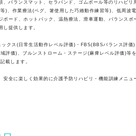
種類、バランスマット、セラバンド、ゴムボール等のリハビリ
等)、作業療法(ペグ、箸使用した巧緻動作練習等)、低周波
ジボード、ホットパック、温熱療法、滑車運動、バランスボ
用し提供します。
ックス(日常生活動作レベル評価)・FBS(BBSバランス評価
可動域評価)、ブルンストローム・ステージ(麻痺レベル評価)等
に記載します。
、安全に楽しく効果的に介護予防リハビリ・機能訓練メニュ