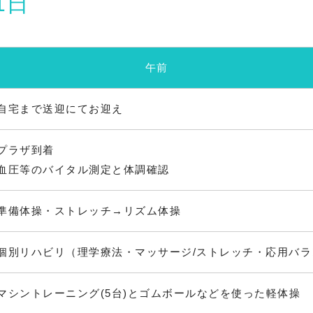
1日
午前
自宅まで送迎にてお迎え
プラザ到着
血圧等のバイタル測定と体調確認
準備体操・ストレッチ→リズム体操
個別リハビリ（理学療法・マッサージ/ストレッチ・応用バ
マシントレーニング(5台)とゴムボールなどを使った軽体操