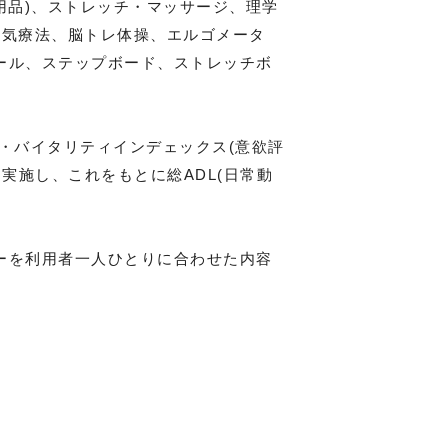
用品)、ストレッチ・マッサージ、理学
電気療法、脳トレ体操、エルゴメータ
ール、ステップボード、ストレッチボ
)・バイタリティインデェックス(意欲評
を実施し、これをもとに総ADL(日常動
ーを利用者一人ひとりに合わせた内容